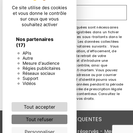
Ce site utilise des cookies
ENVOYER
et vous donne le contrôle
sur ceux que vous
souhaitez activer
** Les données personnelles communiquées sont nécessaires
aux fins de vous contacter et sont enregistrées dans un fichier
informatisé. Elles sont destinées à et ses sous-traitants dans le
Nos partenaires
seul but de répondre à votre message. Les données collectées
(17)
seront communiquées aux seuls destinataires suivants: . Vous
disposez de droits d’accès, de rectification, d’effacement, de
APIs
portabilité, de limitation, d’opposition, de retrait de votre
Autre
consentement à tout moment et du droit d’introduire une
Mesure d'audience
réclamation auprès d’une autorité de contrôle, ainsi que
Régies publicitaires
d’organiser le sort de vos données post-mortem. Vous pouvez
Réseaux sociaux
exercer ces droits par voie postale à l'adresse ou par courrier
Support
électronique à l'adresse . Un justificatif d'identité pourra vous
Vidéos
être demandé. Nous conservons vos données pendant la période
de prise de contact puis pendant la durée de prescription légale
aux fins probatoires et de gestion des contentieux. Consultez le
site cnil.fr pour plus d’informations sur vos droits.
Tout accepter
RECHERCHES FRÉQUENTES
Tout refuser
©
Vistalid
- 2026 - Tous droits réservés -
Mentions
Personnaliser