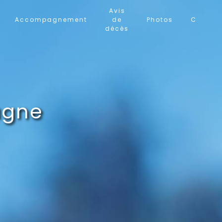
Avis
Accompagnement
de
Photos
Contac
décès
agne