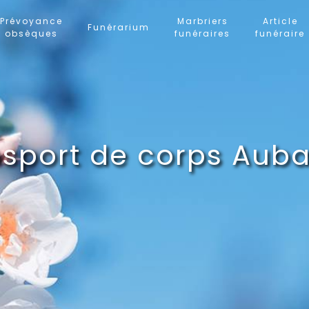
Prévoyance
Marbriers
Article
Funérarium
obsèques
funéraires
funéraire
nsport de corps Aub