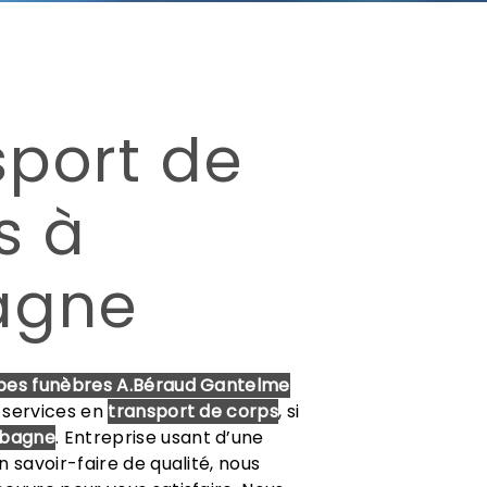
sport de
s à
agne
es funèbres A.Béraud Gantelme
 services en
transport de corps
, si
bagne
. Entreprise usant d’une
 savoir-faire de qualité, nous