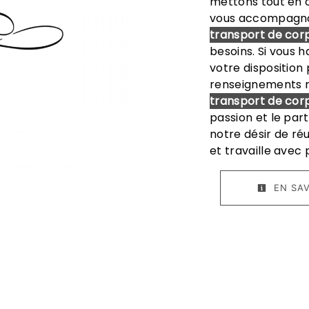
mettons tout en o
vous accompagnon
transport de cor
besoins. Si vous 
votre disposition
renseignements n
transport de cor
passion et le par
notre désir de réu
et travaille avec 
EN SAV