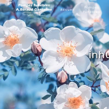
Panneau de gestion des cookies
Pompes
Accueil
funèbres
inh