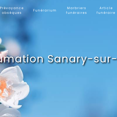
Prévoyance
Marbriers
Article
Funérarium
obsèques
funéraires
funéraire
umation Sanary-sur