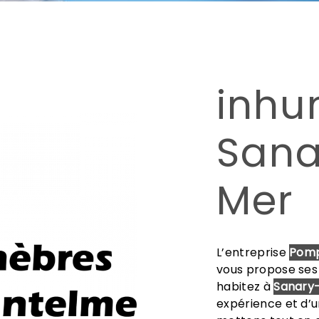
inhu
Sana
Mer
L’entreprise
Pomp
vous propose ses
habitez à
Sanary
expérience et d’un