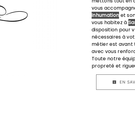
mettons tout en o
vous accompagnon
inhumation
et som
vous habitez à
Sa
disposition pour
nécessaires à vot
métier est avant 
avec vous renforc
Toute notre équipe
propreté et rigue
EN SAV