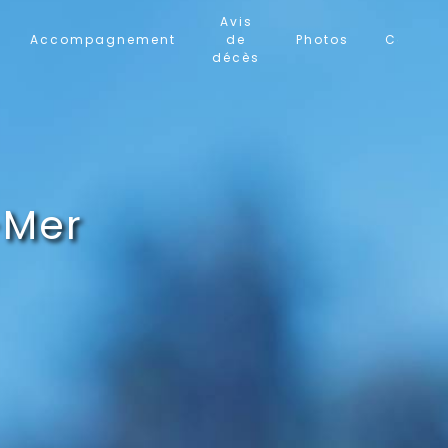
Avis
Accompagnement
de
Photos
Contac
décès
-Mer